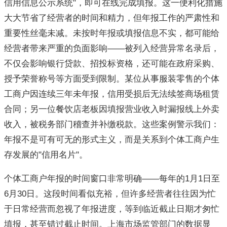
信用信息公示系统"，即可在线完成填报。这一便利化措施
大大节省了经营者的时间和精力，但年报工作的严肃性和
重要性丝毫未减。未按时年报或填报信息不实，都可能给
经营者带来严重的负面影响——被列入经营异常名录后，
不仅会影响银行贷款、招投标资格，还可能在政府采购、
授予荣誉称号等方面受到限制。某位从事服装零售的个体
工商户因连续三年未年报，信用受损后无法续签商场租赁
合同；另一位餐饮店老板因填报营业收入时漏报线上外卖
收入，被税务部门稽查并补缴税款。这些案例警示我们：
年报不是可有可无的形式主义，而是关系到个体工商户生
存发展的"信用名片"。
个体工商户年报的时间窗口非常明确——每年的1月1日至
6月30日。这段时间看似充裕，但许多经营者往往因为忙
于日常经营而忽视了年报进度，等到临近截止日期才匆忙
填报，甚至错过截止时间。上海市场监管部门的数据显