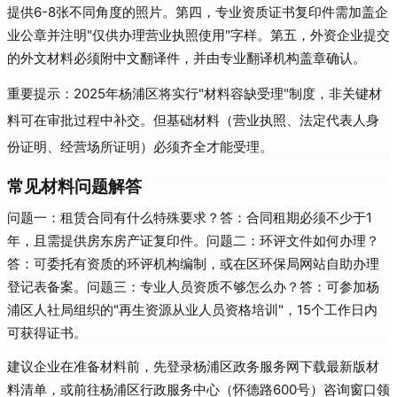
提供6-8张不同角度的照片。第四，专业资质证书复印件需加盖企
业公章并注明"仅供办理营业执照使用"字样。第五，外资企业提交
的外文材料必须附中文翻译件，并由专业翻译机构盖章确认。
重要提示：2025年杨浦区将实行"材料容缺受理"制度，非关键材
料可在审批过程中补交。但基础材料（营业执照、法定代表人身
份证明、经营场所证明）必须齐全才能受理。
常见材料问题解答
问题一：租赁合同有什么特殊要求？答：合同租期必须不少于1
年，且需提供房东房产证复印件。问题二：环评文件如何办理？
答：可委托有资质的环评机构编制，或在区环保局网站自助办理
登记表备案。问题三：专业人员资质不够怎么办？答：可参加杨
浦区人社局组织的"再生资源从业人员资格培训"，15个工作日内
可获得证书。
建议企业在准备材料前，先登录杨浦区政务服务网下载最新版材
料清单，或前往杨浦区行政服务中心（怀德路600号）咨询窗口领