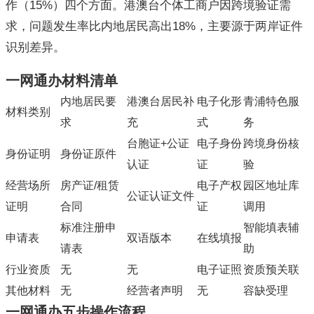
作（15%）四个方面。港澳台个体工商户因跨境验证需
求，问题发生率比内地居民高出18%，主要源于两岸证件
识别差异。
一网通办材料清单
内地居民要
港澳台居民补
电子化形
青浦特色服
材料类别
求
充
式
务
台胞证+公证
电子身份
跨境身份核
身份证明
身份证原件
认证
证
验
经营场所
房产证/租赁
电子产权
园区地址库
公证认证文件
证明
合同
证
调用
标准注册申
智能填表辅
申请表
双语版本
在线填报
请表
助
行业资质
无
无
电子证照
资质预关联
其他材料
无
经营者声明
无
容缺受理
一网通办五步操作流程