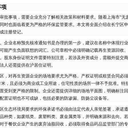
事项
审批事项，需要企业充分了解相关政策和材料要求。随着上海市"无废
同时也面临着更为严格的环保监管要求。本文将全面介绍在长宁区
成注册登记。
。企业名称预先核准通知书是办理的第一步，建议在名称中体现行业
"等可能产生负面联想的词汇。公司章程中必须明确记载再生资源回收
。股东身份证明文件需要特别注意，若涉及外资成分，需额外提交
法人还需提供在沪居住证明。
区，对再生资源企业的场地要求尤为严格。产权证明或租赁合同必
平方米，且必须为商业或工业用途，住宅性质的场所一律不予批准。特
置受到更严格的限制。企业还需提供详细的场地平面图，明确标注
配置证明也不可或缺，包括必要的防渗漏、防扬尘设备等。
区生态环境局要求的环保承诺书必须由法定代表人亲笔签署，承诺
品种类，如废纸类、废塑料类、废金属类等，并明确来源和去向。
对于餐饮企业产生的废弃油脂回收，必须取得食品药品监管部门的